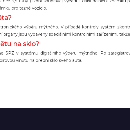
než 3,5 tuny (jízdní souprava) vyžadují další dálniční známku p
námku pro tažné vozidlo.
ěta?
ktronického výběru mýtného. V případě kontroly systém zkontrol
 orgány jsou vybaveny speciálními kontrolními zařízeními, takž
nětu na sklo?
rujeme SPZ v systému digitálního výběru mýtného. Po zaregi
pírovou vinětu na přední sklo svého auta.