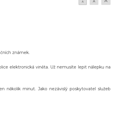
A
A
A
ničních známek.
lice elektronická viněta. Už nemusíte lepit nálepku na
 jen několik minut. Jako nezávislý poskytovatel služeb