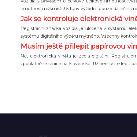
Vozidla s přívěsem o celkové celkové hmotnosti vyšší 
hmotností nižší než 3,5 tuny vyžadují pouze dálniční z
Jak se kontroluje elektronická vin
Registrační značka vozidla je uložena v systému ele
systému digitálního výběru mýtného. Všechny kontrolní
Musím ještě přilepit papírovou vi
Ne, elektronická viněta je zcela digitální. Regist
zpoplatněné silnice na Slovensku. Už nemusíte lepit pa