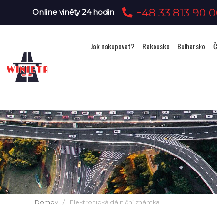
+48 33 813 90 0
Online viněty 24 hodin
Jak nakupovat?
Rakousko
Bulharsko
Č
Domov
/
Elektronická dálniční známka