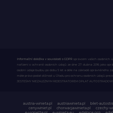
Informační doložka v souvislosti s GDPR
správcem vašich osobních úd
nařízení o ochraně osobních údajů ze dne 27. dubna 2016 jako op
osobní údaje budou po dobu 5 let a déle na základě oprávněného z
máte právo podat stížnost u Úřadu pro ochranu osobních údajů prezi
JESTEŚMY NIEZALEŻNYM REJESTRATOREM OPŁAT AUTOSTRADO
austria-winieta.pl
austriawinieta.pl
bilet-autostr
cenywiniet.pl
chorwacjawinieta.pl
czechy-wi
e-vignette.pl
e-winieta.eu
edalnice.org
edal