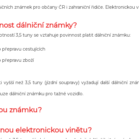
ičních známek pro občany ČR i zahraniční řidiče. Elektronickou 
nnost dálniční známky?
ností 3,5 tuny se vztahuje povinnost platit dálniční známku:
o přepravu cestujících
o přepravu zboží
yšší než 3,5 tuny (jízdní soupravy) vyžadují další dálniční zná
ouze dálniční známku pro tažné vozidlo.
ckou známku?
tnou elektronickou vinětu?