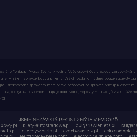
ajů je Feniqs.pl Prosta Spółka Akcyjna. Vaše osobní údaje budou zpracovávány za 
rávněný zájem správce budou příjemci Vašich osobních údajů pouze subjekty op
ájmu sledovaného správcem máte právo požadovat od správce přístup k osobním ú
denta, poskytnutí osobních údajů je dobrovolné, neposkytnutí údajů však může mí
WYCH
JSME NEZÁVISLÝ REGISTR MÝTA V EVROPĚ:
adowy.pl
bilety-autostradowe.pl
bulgariawienieta.pl
bulgari
nieta.pl
czechywinieta.pl
czechywiniety.pl
dalnicnipoplat
nice.pl
electronicavinieta.com
electroniceviniete.com
esto