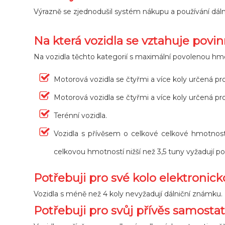
Výrazně se zjednodušil systém nákupu a používání dáln
Na která vozidla se vztahuje povi
Na vozidla těchto kategorií s maximální povolenou hmot
Motorová vozidla se čtyřmi a více koly určená pr
Motorová vozidla se čtyřmi a více koly určená pr
Terénní vozidla.
Vozidla s přívěsem o celkové celkové hmotnosti v
celkovou hmotností nižší než 3,5 tuny vyžadují p
Potřebuji pro své kolo elektroni
Vozidla s méně než 4 koly nevyžadují dálniční známku.
Potřebuji pro svůj přívěs samosta