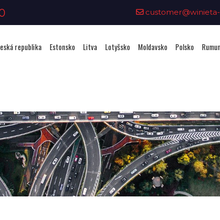
0
customer@winieta-o
eská republika
Estonsko
Litva
Lotyšsko
Moldavsko
Polsko
Rumun