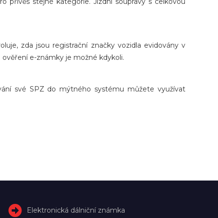
ro přívěs stejné kategorie. Jízdní soupravy s celkovou
uje, zda jsou registrační značky vozidla evidovány v
e ověření e-známky je možné kdykoli.
strování své SPZ do mýtného systému můžete využívat
Elektronická dálniční známka