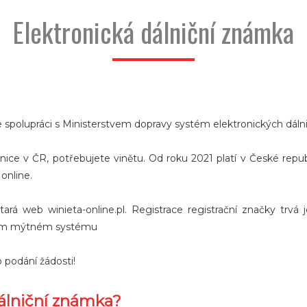
Elektronická dálniční známka
y ve spolupráci s Ministerstvem dopravy systém elektronických dál
lnice v ČR, potřebujete vinětu. Od roku 2021 platí v České repub
 online.
tará web winieta-online.pl. Registrace registrační značky trvá
eském mýtném systému
 podání žádosti!
dálniční známka?