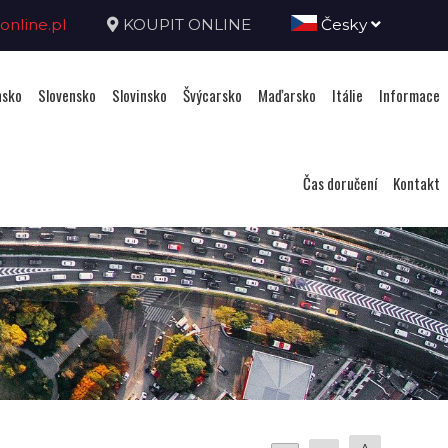
nline.pl
KOUPIT ONLINE
Česky
sko
Slovensko
Slovinsko
Švýcarsko
Maďarsko
Itálie
Informace
Čas doručení
Kontakt