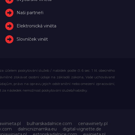
Naši partneři
Elektronická viněta
Slovníček vinět
účelem poskytování služeb / nabídek podle čl. 6 sec. 1 lit. obecného
rávněné získávat osobní údaje na základě zákona, Vaše uchovávané
dajům, právo na opravu jejich odstranění nebo omezení zpracování,
t za následek nemožnost poskytování služeb/nabídky.
awinieta.pl
bulharskadalnice.com
cenawiniety.pl
ky.com
dalnicniznamka.eu
digital-vignette.de
niawinieta.pl
estonskadalnice.com
ewinieta.pl