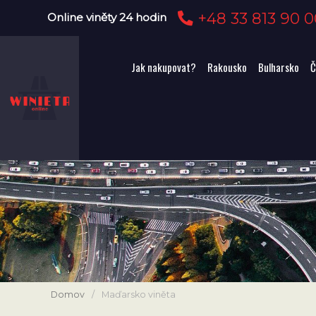
+48 33 813 90 0
Online viněty 24 hodin
Jak nakupovat?
Rakousko
Bulharsko
Č
Domov
/
Maďarsko viněta