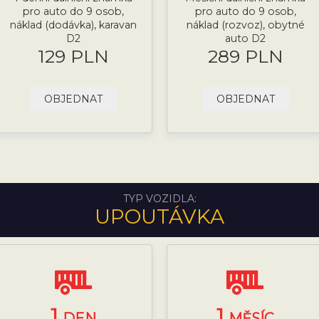
pro auto do 9 osob,
pro auto do 9 osob,
náklad (dodávka), karavan
náklad (rozvoz), obytné
D2
auto D2
129 PLN
289 PLN
OBJEDNAT
OBJEDNAT
TYP VOZIDLA:
UPOUTÁVKA
1
1
DEN
MĚSÍC