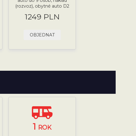
auto do 9 osob, náklad
(rozvoz), obytné auto D2
1249 PLN
OBJEDNAT
1
ROK