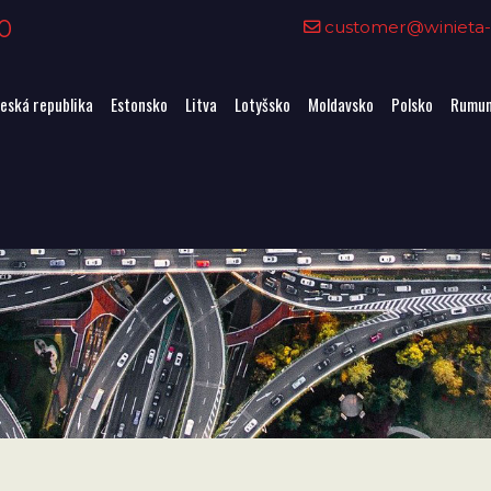
0
customer@winieta-o
eská republika
Estonsko
Litva
Lotyšsko
Moldavsko
Polsko
Rumun