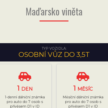
Maďarsko viněta
TYP VOZIDLA:
OSOBNÍ VŮZ DO 3,5T
1
1
DEN
MĚSÍC
1-denní dálniční známka
Měsíční dálniční známka
pro auto do 7 osob s
pro auto do 7 osob s
přívěsem D1 v ID
přívěsem D1 v ID