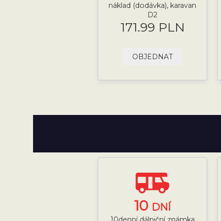
náklad (dodávka), karavan
D2
171.99 PLN
OBJEDNAT
10
DNÍ
10denní dálniční známka