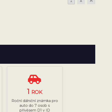
A
A
A
1
ROK
Roční dálniční známka pro
auto do 7 osob s
přívěsem D1 v ID