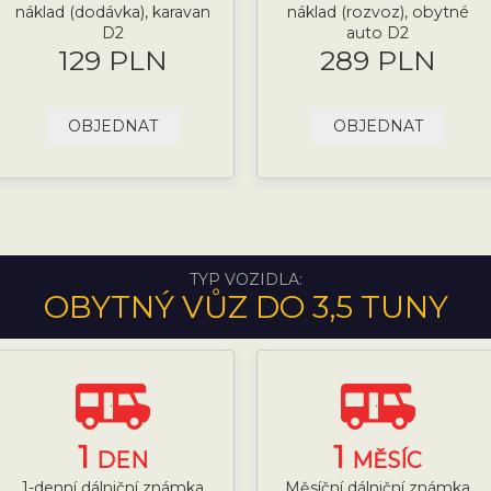
náklad (dodávka), karavan
náklad (rozvoz), obytné
D2
auto D2
129 PLN
289 PLN
OBJEDNAT
OBJEDNAT
TYP VOZIDLA:
OBYTNÝ VŮZ DO 3,5 TUNY
1
1
DEN
MĚSÍC
1-denní dálniční známka
Měsíční dálniční známka