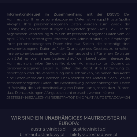
Informationsklausel im Zusammenhang mit der DSGVO
Der
Administrator Ihrer personenbezogenen Daten ist Feniqs.pl Prosta Spółka
Akcyjna. Ihre personenbezogenen Daten werden zum Zweck der
Erbringung von Dienstleistungen / Angeboten gemäß Art. 6 Sek. 1 lit. der
allgemeinen Verordnung zum Schutz personenbezogener Daten vom 27.
April 2016 als berechtigtes Interesse des Administrators, die Empfänger
Ihrer personenbezogenen Daten sind nur Stellen, die berechtigt sind,
personenbezogene Daten auf der Grundlage des Gesetzes zu erhalten,
Ihre personenbezogenen Daten werden gespeichert Für einen Zeitraum
von 5 Jahren oder länger, basierend auf dem berechtigten Interesse des
Administrators, haben Sie das Recht, den Administrator um Zugang zu
personenbezogenen Daten zu bitten, das Recht, ihre Entfernung zu
berichtigen oder die Verarbeitung einzuschränken, Sie haben das Recht,
eine Beschwerde einzureichen Der Präsident des Amtes für den Schutz
personenbezogener Daten, die Bereitstellung personenbezogener Daten
ist freiwillig, die Nichtbereitstellung von Daten kann jedoch dazu führen,
dass Dienstleistungen / Angebote nicht erbracht werden können.
JESTEŚMY NIEZALEŻNYM REJESTRATOREM OPŁAT AUTOSTRADOWYCH
WIR SIND EIN UNABHÄNGIGES MAUTREGISTER IN
EUROPA:
austria-winieta.pl
austriawinieta.pl
bilet-autostradowy.pl
bilety-autostradowe.pl