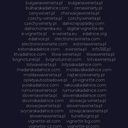
bulgariawienieta.pl
bulgariawinieta.pl
bulharskadalnice.com
cenawiniety.pl
cenywiniet.pl
chorwacjawinieta.pl
czechy-winieta.pl
czechywinieta.pl
czechywiniety.pl
dalnicnipoplatky.com
dalnicniznamka.eu
digital-vignette.de
e-vignette.pl
e-winieta.eu
edalnice.org
edalnice.pl
electronicavinieta.com
electroniceviniete.com
estoniawinieta.pl
estonskadalnice.com
ewinieta.pl
info365.pl
litvadalnice.com
litwa-winieta.pl
litwawinieta.pl
livignotunel.pl
livignotunnel.com
lotvawinieta.pl
lotwawinieta.pl
lotysskadalnice.com
madarskadalnice.com
moldavskadalnice.com
moldawiawinieta.pl
najtanszewiniety.pl
oplatyautostradowe.pl
pl-vignette.com
polskadalnice.com
rakouskadalnice.com
rumuniawinieta.pl
rumunskadalnice.com
sloveniawinieta.pl
slovenskadalnice.com
slovinskadalnice.com
slowacja-winieta.pl
slowacjawinieta.pl
sloweniawinieta.pl
svycarskadalnice.com
szwajcariawinieta.pl
słoweniawinieta.pl
tunellivigno.pl
vignette-at.com
vignette-bg.com
vignette-cz.com
vignette-pl.com