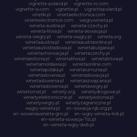
vignette-poland.pl
vignette-ro.com
vignette-si.com
vignette.pl
vignettepoland.pl
vinetki.pl
vinietaelectronica.com
vinieteelectronice.com
wegrywinieta.pl
winieta-austria.pl
winieta-czechy.pl
winieta-litwa.pl
winieta-słowacja.pl
winieta-wegry.pl
winieta-węgry.pl
winieta.org
winietaaustria.pl
winietaaustriaonline.pl
winietaautostradowa.pl
winietabulgaria.pl
winietachorwacja.pl
winietaczechy.pl
winietaestonia.pl
winietalitwa.pl
winietalotwa.pl
winietamoldawia.pl
winietaonline.com
winietapolska.pl
winietarumunia.pl
winietaslovenia.pl
winietaslowacja.pl
winietaslowenia.pl
winietaszwajcaria.pl
winietasłowenia.pl
winietawegry.pl
winietomat.pl
winiety.org
winietydrogowe.pl
winietyelektroniczne.pl
winietyestonia.pl
winietywegry.pl
winietyzagraniczne.pl
węgry-winieta.pl
xn--sowacja-njb.org.pl
xn--soweniawinieta-gnc.pl
xn--wgry-winieta-4vb.pl
xn--winieta-sowacja-7sc.pl
xn--winieta-wgry-dwb.pl