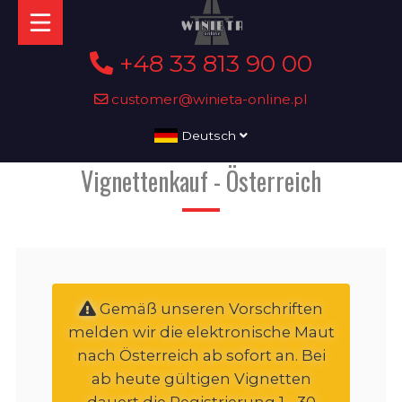
+48 33 813 90 00
customer@winieta-online.pl
Deutsch
Vignettenkauf - Österreich
Gemäß unseren Vorschriften
melden wir die elektronische Maut
nach Österreich ab sofort an. Bei
ab heute gültigen Vignetten
dauert die Registrierung 1 - 30