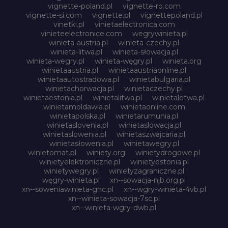
vignette-poland.pl
vignette-ro.com
vignette-si.com
vignette.pl
vignettepoland.pl
vinetki.pl
vinietaelectronica.com
vinieteelectronice.com
wegrywinieta.pl
winieta-austria.pl
winieta-czechy.pl
winieta-litwa.pl
winieta-słowacja.pl
winieta-wegry.pl
winieta-węgry.pl
winieta.org
winietaaustria.pl
winietaaustriaonline.pl
winietaautostradowa.pl
winietabulgaria.pl
winietachorwacja.pl
winietaczechy.pl
winietaestonia.pl
winietalitwa.pl
winietalotwa.pl
winietamoldawia.pl
winietaonline.com
winietapolska.pl
winietarumunia.pl
winietaslovenia.pl
winietaslowacja.pl
winietaslowenia.pl
winietaszwajcaria.pl
winietasłowenia.pl
winietawegry.pl
winietomat.pl
winiety.org
winietydrogowe.pl
winietyelektroniczne.pl
winietyestonia.pl
winietywegry.pl
winietyzagraniczne.pl
węgry-winieta.pl
xn--sowacja-njb.org.pl
xn--soweniawinieta-gnc.pl
xn--wgry-winieta-4vb.pl
xn--winieta-sowacja-7sc.pl
xn--winieta-wgry-dwb.pl