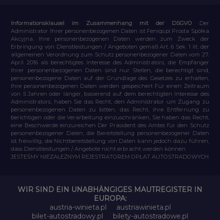
Informationsklausel im Zusammenhang mit der DSGVO
Der
Administrator Ihrer personenbezogenen Daten ist Feniqs.pl Prosta Spółka
Akcyjna. Ihre personenbezogenen Daten werden zum Zweck der
Erbringung von Dienstleistungen / Angeboten gemäß Art. 6 Sek. 1 lit. der
allgemeinen Verordnung zum Schutz personenbezogener Daten vom 27.
April 2016 als berechtigtes Interesse des Administrators, die Empfänger
Ihrer personenbezogenen Daten sind nur Stellen, die berechtigt sind,
personenbezogene Daten auf der Grundlage des Gesetzes zu erhalten,
Ihre personenbezogenen Daten werden gespeichert Für einen Zeitraum
von 5 Jahren oder länger, basierend auf dem berechtigten Interesse des
Administrators, haben Sie das Recht, den Administrator um Zugang zu
personenbezogenen Daten zu bitten, das Recht, ihre Entfernung zu
berichtigen oder die Verarbeitung einzuschränken, Sie haben das Recht,
eine Beschwerde einzureichen Der Präsident des Amtes für den Schutz
personenbezogener Daten, die Bereitstellung personenbezogener Daten
ist freiwillig, die Nichtbereitstellung von Daten kann jedoch dazu führen,
dass Dienstleistungen / Angebote nicht erbracht werden können.
JESTEŚMY NIEZALEŻNYM REJESTRATOREM OPŁAT AUTOSTRADOWYCH
WIR SIND EIN UNABHÄNGIGES MAUTREGISTER IN
EUROPA:
austria-winieta.pl
austriawinieta.pl
bilet-autostradowy.pl
bilety-autostradowe.pl