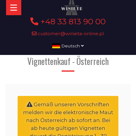
+48 33 813 90 00
customer@winieta-online.pl
Deutsch
Vignettenkauf - Österreich
Gemäß unseren Vorschriften
melden wir die elektronische Maut
nach Österreich ab sofort an. Bei
ab heute gültigen Vignetten
dauert die Registrierung 1 - 30