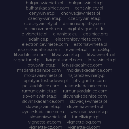
bulgariawienieta.pl
bulgariawinieta.pl
bulharskadalnice.com
cenawiniety.pl
cenywiniet.pl
chorwacjawinieta.pl
czechy-winieta.pl
czechywinieta.pl
czechywiniety.pl
dalnicnipoplatky.com
dalnicniznamka.eu
digital-vignette.de
e-vignette.pl
e-winieta.eu
edalnice.org
edalnice.pl
electronicavinieta.com
electroniceviniete.com
estoniawinieta.pl
estonskadalnice.com
ewinieta.pl
info365.pl
litvadalnice.com
litwa-winieta.pl
litwawinieta.pl
livignotunel.pl
livignotunnel.com
lotvawinieta.pl
lotwawinieta.pl
lotysskadalnice.com
madarskadalnice.com
moldavskadalnice.com
moldawiawinieta.pl
najtanszewiniety.pl
oplatyautostradowe.pl
pl-vignette.com
polskadalnice.com
rakouskadalnice.com
rumuniawinieta.pl
rumunskadalnice.com
sloveniawinieta.pl
slovenskadalnice.com
slovinskadalnice.com
slowacja-winieta.pl
slowacjawinieta.pl
sloweniawinieta.pl
svycarskadalnice.com
szwajcariawinieta.pl
słoweniawinieta.pl
tunellivigno.pl
vignette-at.com
vignette-bg.com
vignette-cz.com
vignette-pl.com