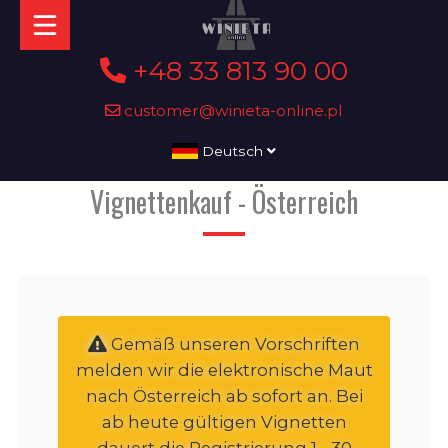
+48 33 813 90 00
customer@winieta-online.pl
Deutsch
Vignettenkauf - Österreich
Gemäß unseren Vorschriften
melden wir die elektronische Maut
nach Österreich ab sofort an. Bei
ab heute gültigen Vignetten
dauert die Registrierung 1 - 30