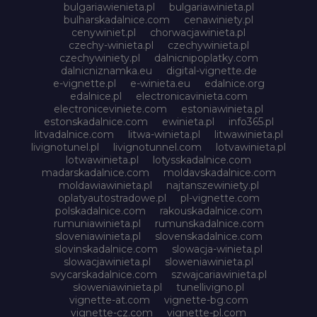
bulgariawienieta.pl
bulgariawinieta.pl
bulharskadalnice.com
cenawiniety.pl
cenywiniet.pl
chorwacjawinieta.pl
czechy-winieta.pl
czechywinieta.pl
czechywiniety.pl
dalnicnipoplatky.com
dalnicniznamka.eu
digital-vignette.de
e-vignette.pl
e-winieta.eu
edalnice.org
edalnice.pl
electronicavinieta.com
electroniceviniete.com
estoniawinieta.pl
estonskadalnice.com
ewinieta.pl
info365.pl
litvadalnice.com
litwa-winieta.pl
litwawinieta.pl
livignotunel.pl
livignotunnel.com
lotvawinieta.pl
lotwawinieta.pl
lotysskadalnice.com
madarskadalnice.com
moldavskadalnice.com
moldawiawinieta.pl
najtanszewiniety.pl
oplatyautostradowe.pl
pl-vignette.com
polskadalnice.com
rakouskadalnice.com
rumuniawinieta.pl
rumunskadalnice.com
sloveniawinieta.pl
slovenskadalnice.com
slovinskadalnice.com
slowacja-winieta.pl
slowacjawinieta.pl
sloweniawinieta.pl
svycarskadalnice.com
szwajcariawinieta.pl
słoweniawinieta.pl
tunellivigno.pl
vignette-at.com
vignette-bg.com
vignette-cz.com
vignette-pl.com