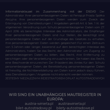
Informationsklausel im Zusammenhang mit der DSGVO
Der
Administrator Ihrer personenbezogenen Daten ist Feniqs.pl Prosta Spółka
Akcyjna. Ihre personenbezogenen Daten werden zum Zweck der
Erbringung von Dienstleistungen / Angeboten gemäß Art. 6 Sek. 1 lit. der
allgemeinen Verordnung zum Schutz personenbezogener Daten vom 27.
April 2016 als berechtigtes Interesse des Administrators, die Empfänger
Ihrer personenbezogenen Daten sind nur Stellen, die berechtigt sind,
personenbezogene Daten auf der Grundlage des Gesetzes zu erhalten,
Ihre personenbezogenen Daten werden gespeichert Für einen Zeitraum
von 5 Jahren oder länger, basierend auf dem berechtigten Interesse des
Administrators, haben Sie das Recht, den Administrator um Zugang zu
personenbezogenen Daten zu bitten, das Recht, ihre Entfernung zu
berichtigen oder die Verarbeitung einzuschränken, Sie haben das Recht,
eine Beschwerde einzureichen Der Präsident des Amtes für den Schutz
personenbezogener Daten, die Bereitstellung personenbezogener Daten
ist freiwillig, die Nichtbereitstellung von Daten kann jedoch dazu führen,
dass Dienstleistungen / Angebote nicht erbracht werden können.
JESTEŚMY NIEZALEŻNYM REJESTRATOREM OPŁAT AUTOSTRADOWYCH
WIR SIND EIN UNABHÄNGIGES MAUTREGISTER IN
EUROPA:
austria-winieta.pl
austriawinieta.pl
bilet-autostradowy.pl
bilety-autostradowe.pl