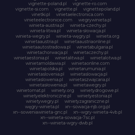
vignette-poland.pl
vignette-ro.com
vignette-si.com
vignette.pl
vignettepoland.pl
vinetki.pl
vinietaelectronica.com
vinieteelectronice.com
wegrywinieta.pl
winieta-austria.pl
winieta-czechy.pl
winieta-litwa.pl
winieta-słowacja.pl
winieta-wegry.pl
winieta-węgry.pl
winieta.org
winietaaustria.pl
winietaaustriaonline.pl
winietaautostradowa.pl
winietabulgaria.pl
winietachorwacja.pl
winietaczechy.pl
winietaestonia.pl
winietalitwa.pl
winietalotwa.pl
winietamoldawia.pl
winietaonline.com
winietapolska.pl
winietarumunia.pl
winietaslovenia.pl
winietaslowacja.pl
winietaslowenia.pl
winietaszwajcaria.pl
winietasłowenia.pl
winietawegry.pl
winietomat.pl
winiety.org
winietydrogowe.pl
winietyelektroniczne.pl
winietyestonia.pl
winietywegry.pl
winietyzagraniczne.pl
węgry-winieta.pl
xn--sowacja-njb.org.pl
xn--soweniawinieta-gnc.pl
xn--wgry-winieta-4vb.pl
xn--winieta-sowacja-7sc.pl
xn--winieta-wgry-dwb.pl