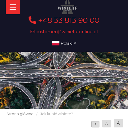
+48 33 813 90 00
customer@winieta-online.pl
Polski
Strona główna
/
Jak kupić winietę?
A
A
A