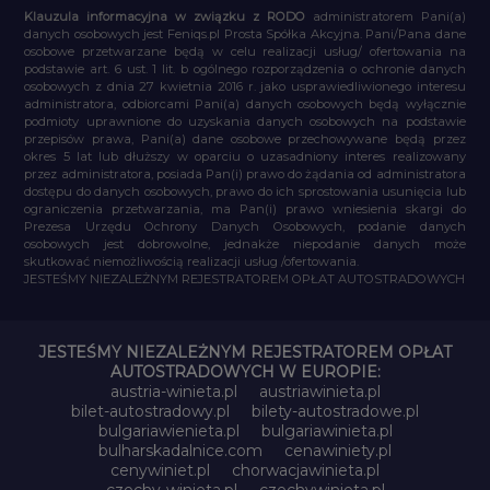
Klauzula informacyjna w związku z RODO
administratorem Pani(a)
danych osobowych jest Feniqs.pl Prosta Spółka Akcyjna. Pani/Pana dane
osobowe przetwarzane będą w celu realizacji usług/ ofertowania na
podstawie art. 6 ust. 1 lit. b ogólnego rozporządzenia o ochronie danych
osobowych z dnia 27 kwietnia 2016 r. jako usprawiedliwionego interesu
administratora, odbiorcami Pani(a) danych osobowych będą wyłącznie
podmioty uprawnione do uzyskania danych osobowych na podstawie
przepisów prawa, Pani(a) dane osobowe przechowywane będą przez
okres 5 lat lub dłuższy w oparciu o uzasadniony interes realizowany
przez administratora, posiada Pan(i) prawo do żądania od administratora
dostępu do danych osobowych, prawo do ich sprostowania usunięcia lub
ograniczenia przetwarzania, ma Pan(i) prawo wniesienia skargi do
Prezesa Urzędu Ochrony Danych Osobowych, podanie danych
osobowych jest dobrowolne, jednakże niepodanie danych może
skutkować niemożliwością realizacji usług /ofertowania.
JESTEŚMY NIEZALEŻNYM REJESTRATOREM OPŁAT AUTOSTRADOWYCH
JESTEŚMY NIEZALEŻNYM REJESTRATOREM OPŁAT
AUTOSTRADOWYCH W EUROPIE:
austria-winieta.pl
austriawinieta.pl
bilet-autostradowy.pl
bilety-autostradowe.pl
bulgariawienieta.pl
bulgariawinieta.pl
bulharskadalnice.com
cenawiniety.pl
cenywiniet.pl
chorwacjawinieta.pl
czechy-winieta.pl
czechywinieta.pl