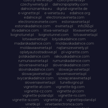
czechywiniety.pl
dalnicnipoplatky.com
dalnicniznamka.eu
digital-vignette.de
e-vignette.pl
e-winieta.eu
edalnice.org
edalnice.pl
electronicavinieta.com
electroniceviniete.com
estoniawinieta.pl
estonskadalnice.com
ewinieta.pl
info365.pl
litvadalnice.com
litwa-winieta.pl
litwawinieta.pl
livignotunel.pl
livignotunnel.com
lotvawinieta.pl
lotwawinieta.pl
lotysskadalnice.com
madarskadalnice.com
moldavskadalnice.com
moldawiawinieta.pl
najtanszewiniety.pl
oplatyautostradowe.pl
pl-vignette.com
polskadalnice.com
rakouskadalnice.com
rumuniawinieta.pl
rumunskadalnice.com
sloveniawinieta.pl
slovenskadalnice.com
slovinskadalnice.com
slowacja-winieta.pl
slowacjawinieta.pl
sloweniawinieta.pl
svycarskadalnice.com
szwajcariawinieta.pl
słoweniawinieta.pl
tunellivigno.pl
vignette-at.com
vignette-bg.com
vignette-cz.com
vignette-pl.com
vignette-poland.pl
vignette-ro.com
vignette-si.com
vignette.pl
vignettepoland.pl
vinetki.pl
vinietaelectronica.com