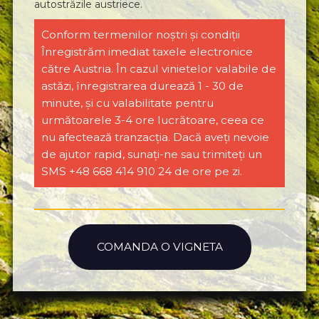
autostrăzile austriece.
Conform termenilor noștri și condiții
Înregistrăm imediat taxele electronice
către Austria. În cazul vinietelor valabile de
astăzi, înregistrarea durează 1 - 30 de
minute, și cu valabilitate pentru
următoarele 3-4 ore lucrătoare, ceea ce
nu afectează tranzacția. Dacă aveți nevoie
de ajutor rapid, sunați-ne sau trimiteți un
SMS +48 668 414 910 24 de ore pe zi.
COMANDA O VIGNETA