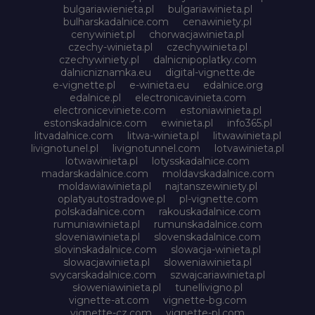
bulgariawienieta.pl
bulgariawinieta.pl
bulharskadalnice.com
cenawiniety.pl
cenywiniet.pl
chorwacjawinieta.pl
czechy-winieta.pl
czechywinieta.pl
czechywiniety.pl
dalnicnipoplatky.com
dalnicniznamka.eu
digital-vignette.de
e-vignette.pl
e-winieta.eu
edalnice.org
edalnice.pl
electronicavinieta.com
electroniceviniete.com
estoniawinieta.pl
estonskadalnice.com
ewinieta.pl
info365.pl
litvadalnice.com
litwa-winieta.pl
litwawinieta.pl
livignotunel.pl
livignotunnel.com
lotvawinieta.pl
lotwawinieta.pl
lotysskadalnice.com
madarskadalnice.com
moldavskadalnice.com
moldawiawinieta.pl
najtanszewiniety.pl
oplatyautostradowe.pl
pl-vignette.com
polskadalnice.com
rakouskadalnice.com
rumuniawinieta.pl
rumunskadalnice.com
sloveniawinieta.pl
slovenskadalnice.com
slovinskadalnice.com
slowacja-winieta.pl
slowacjawinieta.pl
sloweniawinieta.pl
svycarskadalnice.com
szwajcariawinieta.pl
słoweniawinieta.pl
tunellivigno.pl
vignette-at.com
vignette-bg.com
vignette-cz.com
vignette-pl.com