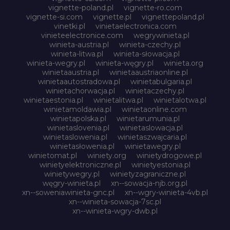
vignette-poland.pl
vignette-ro.com
vignette-si.com
vignette.pl
vignettepoland.pl
vinetki.pl
vinietaelectronica.com
vinieteelectronice.com
wegrywinieta.pl
winieta-austria.pl
winieta-czechy.pl
winieta-litwa.pl
winieta-słowacja.pl
winieta-wegry.pl
winieta-węgry.pl
winieta.org
winietaaustria.pl
winietaaustriaonline.pl
winietaautostradowa.pl
winietabulgaria.pl
winietachorwacja.pl
winietaczechy.pl
winietaestonia.pl
winietalitwa.pl
winietalotwa.pl
winietamoldawia.pl
winietaonline.com
winietapolska.pl
winietarumunia.pl
winietaslovenia.pl
winietaslowacja.pl
winietaslowenia.pl
winietaszwajcaria.pl
winietasłowenia.pl
winietawegry.pl
winietomat.pl
winiety.org
winietydrogowe.pl
winietyelektroniczne.pl
winietyestonia.pl
winietywegry.pl
winietyzagraniczne.pl
węgry-winieta.pl
xn--sowacja-njb.org.pl
xn--soweniawinieta-gnc.pl
xn--wgry-winieta-4vb.pl
xn--winieta-sowacja-7sc.pl
xn--winieta-wgry-dwb.pl