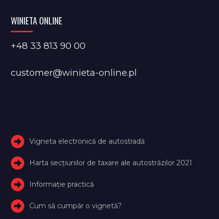
WINIETA ONLINE
+48 33 813 90 00
customer@winieta-online.pl
Vigneta electronică de autostradă
Harta secțiunilor de taxare ale autostrăzilor 2021
Informație practică
Cum să cumpăr o vignetă?