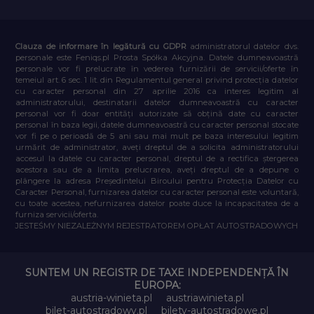
Clauza de informare în legătură cu GDPR
administratorul datelor dvs.
personale este Feniqs.pl Prosta Spółka Akcyjna. Datele dumneavoastră
personale vor fi prelucrate în vederea furnizării de servicii/oferte în
temeiul art. 6 sec. 1 lit. din Regulamentul general privind protecția datelor
cu caracter personal din 27 aprilie 2016 ca interes legitim al
administratorului, destinatarii datelor dumneavoastră cu caracter
personal vor fi doar entități autorizate să obțină date cu caracter
personal în baza legii, datele dumneavoastră cu caracter personal stocate
vor fi pe o perioadă de 5 ani sau mai mult pe baza interesului legitim
urmărit de administrator, aveți dreptul de a solicita administratorului
accesul la datele cu caracter personal, dreptul de a rectifica ștergerea
acestora sau de a limita prelucrarea, aveți dreptul de a depune o
plângere la adresa Președintelui Biroului pentru Protecția Datelor cu
Caracter Personal, furnizarea datelor cu caracter personal este voluntară,
cu toate acestea, nefurnizarea datelor poate duce la incapacitatea de a
furniza servicii/oferta.
JESTEŚMY NIEZALEŻNYM REJESTRATOREM OPŁAT AUTOSTRADOWYCH
SUNTEM UN REGISTR DE TAXE INDEPENDENȚĂ ÎN
EUROPA:
austria-winieta.pl
austriawinieta.pl
bilet-autostradowy.pl
bilety-autostradowe.pl