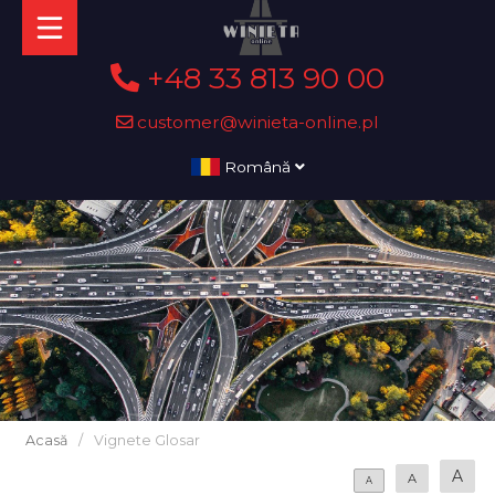
+48 33 813 90 00
customer@winieta-online.pl
Română
Acasă
/
Vignete Glosar
A
A
A