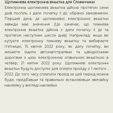
Щотижнева електронна віньєтка для Словаччини
Електронна щотижнева віньєтка дійсна протягом семи
днів поспіль з дати початку її дії, обраної замовником.
Перший день дії щотижневої електронної віньєтки
завжди має значення (Це означає, що тижнева
електронна віньєтка дійсна з дати початку її дії та
протягом наступних шести днів). Наприклад: якщо ви
купуєте електронну тижневу віньєтку та вибираєте
п’ятницю, 15 квітня 2022 року, як дату початку, ви
зможете їздити автомагістралями та швидкісними
дорогами з цією електронною опівнічною віньєткою в
четвер, 21 квітня 2022 року. Щотижневі електронні
віньєтки будуть доступні для оплати проїзду з 1 лютого ,
2022. До того часу сплатити проїзд за цей період можна
буде, придбавши та правильно встановивши звичайну
наклейку у вигляді наклейки.