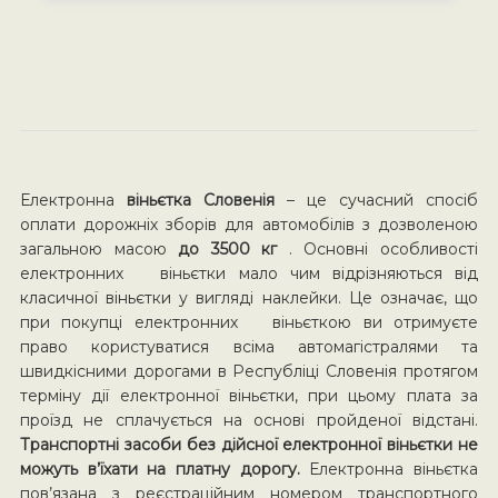
Електронна
віньєтка Словенія
– це сучасний спосіб
оплати дорожніх зборів для автомобілів з дозволеною
загальною масою
до 3500 кг
. Основні особливості
електронних віньєтки мало чим відрізняються від
класичної віньєтки у вигляді наклейки. Це означає, що
при покупці електронних віньєткою ви отримуєте
право користуватися всіма автомагістралями та
швидкісними дорогами в Республіці Словенія протягом
терміну дії електронної віньєтки, при цьому плата за
проїзд не сплачується на основі пройденої відстані.
Транспортні засоби без дійсної електронної віньєтки не
можуть в’їхати на платну дорогу.
Електронна віньєтка
пов’язана з реєстраційним номером транспортного