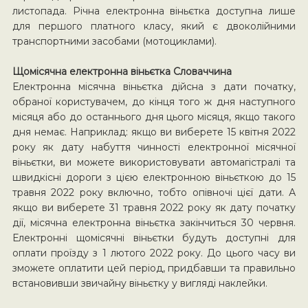
листопада. Річна електронна віньєтка доступна лише
для першого платного класу, який є двоколійними
транспортними засобами (мотоциклами).
Щомісячна електронна віньєтка Словаччина
Електронна місячна віньєтка дійсна з дати початку,
обраної користувачем, до кінця того ж дня наступного
місяця або до останнього дня цього місяця, якщо такого
дня немає. Наприклад: якщо ви виберете 15 квітня 2022
року як дату набуття чинності електронної місячної
віньєтки, ви можете використовувати автомагістралі та
швидкісні дороги з цією електронною віньєткою до 15
травня 2022 року включно, тобто опівночі цієї дати. А
якщо ви виберете 31 травня 2022 року як дату початку
дії, місячна електронна віньєтка закінчиться 30 червня.
Електронні щомісячні віньєтки будуть доступні для
оплати проїзду з 1 лютого 2022 року. До цього часу ви
зможете оплатити цей період, придбавши та правильно
встановивши звичайну віньєтку у вигляді наклейки.