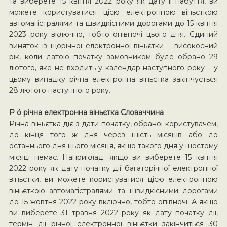
та виберете 15 квітня 2022 року як дату її набуття, ви
можете користуватися цією електронною віньєткою
автомагістралями та швидкісними дорогами до 15 квітня
2023 року включно, тобто опівночі цього дня. Єдиний
виняток із щорічної електронної віньєтки – високосний
рік, коли датою початку замовником буде обрано 29
лютого, яке не входить у календар наступного року – у
цьому випадку річна електронна віньєтка закінчується
28 лютого наступного року.
P ó річна електронна віньєтка Словаччина
Річна віньєтка діє з дати початку, обраної користувачем,
до кінця того ж дня через шість місяців або до
останнього дня цього місяця, якщо такого дня у шостому
місяці немає. Наприклад: якщо ви виберете 15 квітня
2022 року як дату початку дії багаторічної електронної
віньєтки, ви можете користуватися цією електронною
віньєткою автомагістралями та швидкісними дорогами
до 15 жовтня 2022 року включно, тобто опівночі. А якщо
ви виберете 31 травня 2022 року як дату початку дії,
термін дії річної електронної віньєтки закінчиться 30