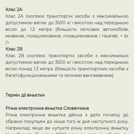
Клас 2A
Клас 2А охоплює транспортні засоби з максимальною
допустимою вагою до 3500 кг і висотою над передньою
віссю до 1,3 метра (більшість легкових автомобілів,
мінівенів, позашляховиків, позашляховиків і пікапів). < br
/>
Клас 2B
Клас 2В охоплює транспортні засоби з максимально
допустимою вагою до 3500 кг і висотою над передньою
віссю понад 1,3 метра (більшість транспортних засобів є
багатофункціональними та легкими вантажівками).
Термін дії віньєтки
Річна електронна віньєтка Словаччина
Річна електронна віньєтка дійсна з дати початку дії,
обраної покупцем до кінця того ж дня наступного року.
Наприклад: якщо ви купуєте річну електронну віньєтку