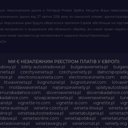
их персональних даних є Feniqs.pl Prosta Spółka Akcyjna. Ваші персонал
т персональних даних від 27 квітня 2016 року як законний інтерес адміністр
і персональні дані будуть зберігатися протягом 5 років або більше на підставі
аво виправити їх видалення або обмежити обробку, ви маєте право подати 
аних може призвести до неможливості надання послуг/пропозицій.
WYCH
МИ Є НЕЗАЛЕЖНИМ РЕЄСТРОМ ПЛАТІВ У ЄВРОПІ:
adowy.pl
bilety-autostradowe.pl
bulgariawienieta.pl
bulgari
nieta.pl
czechywinieta.pl
czechywiniety.pl
dalnicnipoplat
nice.pl
electronicavinieta.com
electroniceviniete.com
esto
litwawinieta.pl
livignotunel.pl
livignotunnel.com
lotvawin
om
moldawiawinieta.pl
najtanszewiniety.pl
oplatyautostrad
umunskadalnice.com
sloveniawinieta.pl
slovenskadalnice.co
skadalnice.com
szwajcariawinieta.pl
słoweniawinieta.pl
tune
and.pl
vignette-ro.com
vignette-si.com
vignette.pl
vig
nieta-austria.pl
winieta-czechy.pl
winieta-litwa.pl
winieta-sł
line.pl
winietaautostradowa.pl
winietabulgaria.pl
winietach
dawia.pl
winietaonline.com
winietapolska.pl
winietarumun
ietasłowenia.pl
winietawegry.pl
winietomat.pl
winiety.org