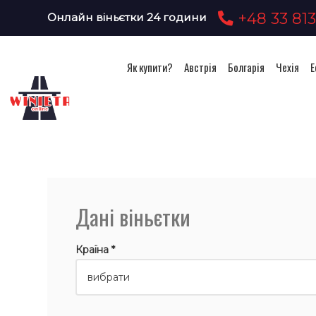
+48 33 813
Онлайн віньєтки 24 години
Як купити?
Австрія
Болгарія
Чехія
Е
Дані віньєтки
Країна *