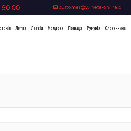
 90 00
customer@winieta-online.pl
стонія
Литва
Латвія
Молдова
Польща
Румунія
Словаччина
Придбання віньєтки