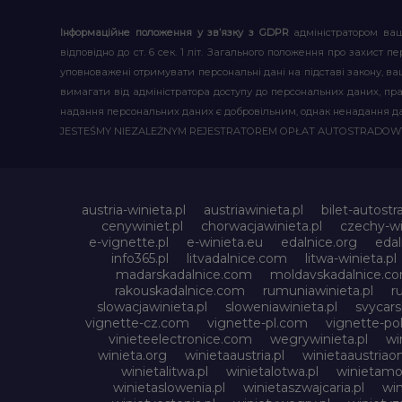
Інформаційне положення у зв’язку з GDPR
адміністратором ваш
відповідно до ст. 6 сек. 1 літ. Загального положення про захис
уповноважені отримувати персональні дані на підставі закону, ваш
вимагати від адміністратора доступу до персональних даних, пр
надання персональних даних є добровільним, однак ненадання д
JESTEŚMY NIEZALEŻNYM REJESTRATOREM OPŁAT AUTOSTRADO
austria-winieta.pl
austriawinieta.pl
bilet-autostr
cenywiniet.pl
chorwacjawinieta.pl
czechy-wi
e-vignette.pl
e-winieta.eu
edalnice.org
edal
info365.pl
litvadalnice.com
litwa-winieta.pl
madarskadalnice.com
moldavskadalnice.c
rakouskadalnice.com
rumuniawinieta.pl
r
slowacjawinieta.pl
sloweniawinieta.pl
svycar
vignette-cz.com
vignette-pl.com
vignette-pol
vinieteelectronice.com
wegrywinieta.pl
wi
winieta.org
winietaaustria.pl
winietaaustriaon
winietalitwa.pl
winietalotwa.pl
winietamol
winietaslowenia.pl
winietaszwajcaria.pl
win