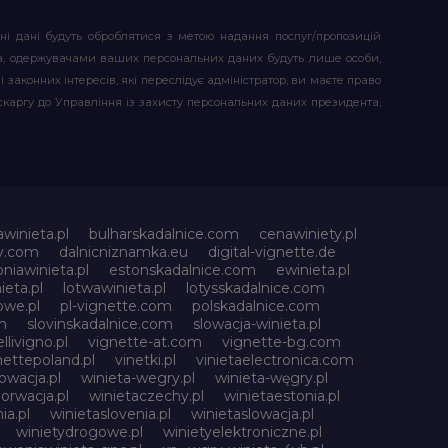
ьні дані будуть оброблятися з метою надання послуг/пропозицій
атора, одержувачами ваших персональних даних будуть лише особи,
 законних інтересів, які переслідує адміністратор, ви маєте право
скаргу до Управління із захисту персональних даних президента,
awinieta.pl
bulharskadalnice.com
cenawiniety.pl
ky.com
dalnicniznamka.eu
digital-vignette.de
niawinieta.pl
estonskadalnice.com
ewinieta.pl
ieta.pl
lotwawinieta.pl
lotysskadalnice.com
owe.pl
pl-vignette.com
polskadalnice.com
m
slovinskadalnice.com
slowacja-winieta.pl
llivigno.pl
vignette-at.com
vignette-bg.com
nettepoland.pl
vinetki.pl
vinietaelectronica.com
owacja.pl
winieta-wegry.pl
winieta-węgry.pl
orwacja.pl
winietaczechy.pl
winietaestonia.pl
ia.pl
winietaslovenia.pl
winietaslowacja.pl
winietydrogowe.pl
winietyelektroniczne.pl